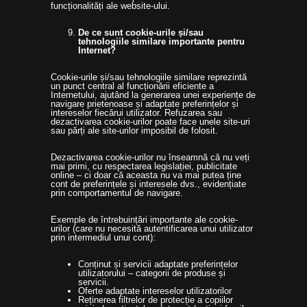
funcționalități ale website-ului.
De ce sunt cookie-urile și/sau
tehnologiile similare importante pentru
Internet?
Cookie-urile și/sau tehnologiile similare reprezintă
un punct central al funcționării eficiente a
Internetului, ajutând la generarea unei experiențe de
navigare prietenoase și adaptate preferințelor și
intereselor fiecărui utilizator. Refuzarea sau
dezactivarea cookie-urilor poate face unele site-uri
sau părți ale site-urilor imposibil de folosit.
Dezactivarea cookie-urilor nu înseamnă că nu veți
mai primi, cu respectarea legislației, publicitate
online – ci doar că aceasta nu va mai putea ține
cont de preferințele și interesele dvs., evidențiate
prin comportamentul de navigare.
Exemple de întrebuințări importante ale cookie-
urilor (care nu necesită autentificarea unui utilizator
prin intermediul unui cont):
Conținut și servicii adaptate preferințelor
utilizatorului – categorii de produse și
servicii.
Oferte adaptate intereselor utilizatorilor
Reținerea filtrelor de protecție a copiilor