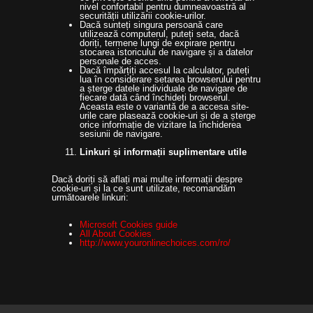
nivel confortabil pentru dumneavoastră al
securității utilizării cookie-urilor.
Dacă sunteți singura persoană care
utilizează computerul, puteți seta, dacă
doriți, termene lungi de expirare pentru
stocarea istoricului de navigare și a datelor
personale de acces.
Dacă împărțiți accesul la calculator, puteți
lua în considerare setarea browserului pentru
a șterge datele individuale de navigare de
fiecare dată când închideți browserul.
Aceasta este o variantă de a accesa site-
urile care plasează cookie-uri și de a șterge
orice informație de vizitare la închiderea
sesiunii de navigare.
Linkuri și informații suplimentare utile
Dacă doriți să aflați mai multe informații despre
cookie-uri și la ce sunt utilizate, recomandăm
următoarele linkuri:
Microsoft Cookies guide
All About Cookies
http://www.youronlinechoices.com/ro/