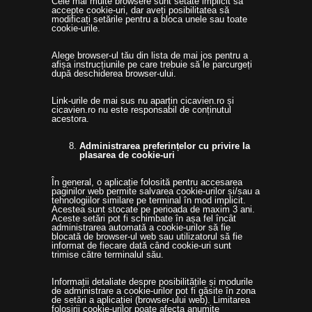
Cele mai multe browsere sunt setate implicit să
accepte cookie-uri, dar aveți posibilitatea să
modificați setările pentru a bloca unele sau toate
cookie-urile.
Alege browser-ul tău din lista de mai jos pentru a
afișa instrucțiunile pe care trebuie să le parcurgeți
după deschiderea browser-ului.
Link-urile de mai sus nu aparțin cicavien.ro și
cicavien.ro nu este responsabil de conținutul
acestora.
Administrarea preferințelor cu privire la
plasarea de cookie-uri
În general, o aplicație folosită pentru accesarea
paginilor web permite salvarea cookie-urilor și/sau a
tehnologiilor similare pe terminal în mod implicit.
Acestea sunt stocate pe perioada de maxim 3 ani.
Aceste setări pot fi schimbate în așa fel încât
administrarea automată a cookie-urilor să fie
blocată de browser-ul web sau utilizatorul să fie
informat de fiecare dată când cookie-uri sunt
trimise către terminalul său.
Informații detaliate despre posibilitățile și modurile
de administrare a cookie-urilor pot fi găsite în zona
de setări a aplicației (browser-ului web). Limitarea
folosirii cookie-urilor poate afecta anumite