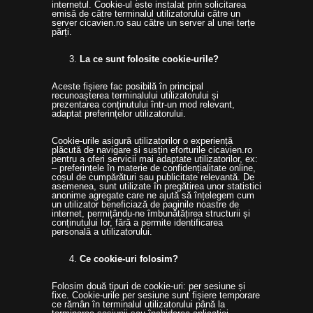
internetul. Cookie-ul este instalat prin solicitarea
emisă de către terminalul utilizatorului către un
server cicavien.ro sau către un server al unei terțe
părți.
La ce sunt folosite cookie-urile?
Aceste fișiere fac posibilă în principal
recunoașterea terminalului utilizatorului și
prezentarea conținutului într-un mod relevant,
adaptat preferințelor utilizatorului.
Cookie-urile asigură utilizatorilor o experiență
plăcută de navigare și susțin eforturile cicavien.ro
pentru a oferi servicii mai adaptate utilizatorilor, ex:
– preferințele în materie de confidențialitate online,
coșul de cumpărături sau publicitate relevantă. De
asemenea, sunt utilizate în pregătirea unor statistici
anonime agregate care ne ajută să înțelegem cum
un utilizator beneficiază de paginile noastre de
internet, permițându-ne îmbunătățirea structurii și
conținutului lor, fără a permite identificarea
personală a utilizatorului.
Ce cookie-uri folosim?
Folosim două tipuri de cookie-uri: per sesiune și
fixe. Cookie-urile per sesiune sunt fișiere temporare
ce rămân în terminalul utilizatorului până la