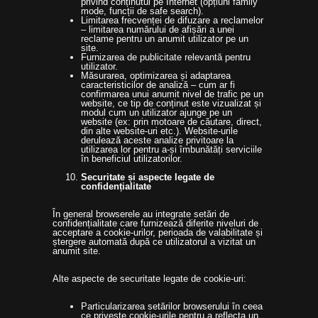
privind conținutul pe Internet (opțiuni family
mode, funcții de safe search).
Limitarea frecvenței de difuzare a reclamelor
– limitarea numărului de afișări a unei
reclame pentru un anumit utilizator pe un
site.
Furnizarea de publicitate relevantă pentru
utilizator.
Măsurarea, optimizarea și adaptarea
caracteristicilor de analiză – cum ar fi
confirmarea unui anumit nivel de trafic pe un
website, ce tip de conținut este vizualizat și
modul cum un utilizator ajunge pe un
website (ex: prin motoare de căutare, direct,
din alte website-uri etc.). Website-urile
derulează aceste analize privitoare la
utilizarea lor pentru a-și îmbunătăți serviciile
în beneficiul utilizatorilor.
Securitate și aspecte legate de
confidențialitate
În general browserele au integrate setări de
confidențialitate care furnizează diferite niveluri de
acceptare a cookie-urilor, perioada de valabilitate și
ștergere automată după ce utilizatorul a vizitat un
anumit site.
Alte aspecte de securitate legate de cookie-uri:
Particularizarea setărilor browserului în ceea
ce privește cookie-urile pentru a reflecta un