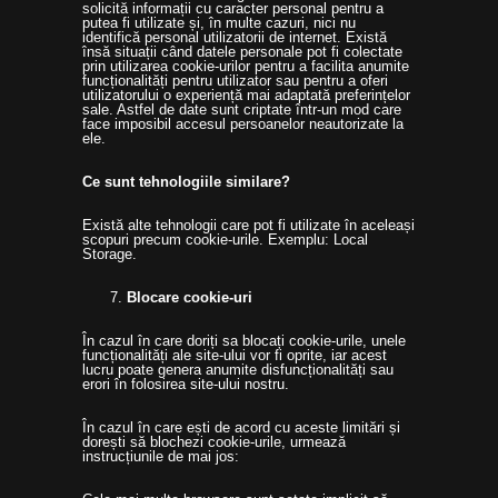
solicită informații cu caracter personal pentru a
putea fi utilizate și, în multe cazuri, nici nu
identifică personal utilizatorii de internet. Există
însă situații când datele personale pot fi colectate
prin utilizarea cookie-urilor pentru a facilita anumite
funcționalități pentru utilizator sau pentru a oferi
utilizatorului o experiență mai adaptată preferințelor
sale. Astfel de date sunt criptate într-un mod care
face imposibil accesul persoanelor neautorizate la
ele.
Ce sunt tehnologiile similare?
Există alte tehnologii care pot fi utilizate în aceleași
scopuri precum cookie-urile. Exemplu: Local
Storage.
Blocare cookie-uri
În cazul în care doriți sa blocați cookie-urile, unele
funcționalități ale site‑ului vor fi oprite, iar acest
lucru poate genera anumite disfuncționalități sau
erori în folosirea site-ului nostru.
În cazul în care ești de acord cu aceste limitări și
dorești să blochezi cookie-urile, urmează
instrucțiunile de mai jos: