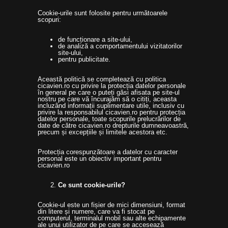
Cookie-urile sunt folosite pentru următoarele
scopuri:
de funcționare a site-ului,
de analiză a comportamentului vizitatorilor
site-ului,
pentru publicitate.
Această politică se completează cu politica
cicavien.ro cu privire la protecția datelor personale
în general pe care o puteți găsi afisata pe site-ul
nostru pe care vă încurajăm să o citiți, aceasta
incluzând informații suplimentare utile, inclusiv cu
privire la responsabilul cicavien.ro pentru protecția
datelor personale, toate scopurile prelucrărilor de
date de către cicavien.ro drepturile dumneavoastră,
precum și excepțiile și limitele acestora etc.
Protecția corespunzătoare a datelor cu caracter
personal este un obiectiv important pentru
cicavien.ro
Ce sunt cookie-urile?
Cookie-ul este un fișier de mici dimensiuni, format
din litere și numere, care va fi stocat pe
computerul, terminalul mobil sau alte echipamente
ale unui utilizator de pe care se accesează