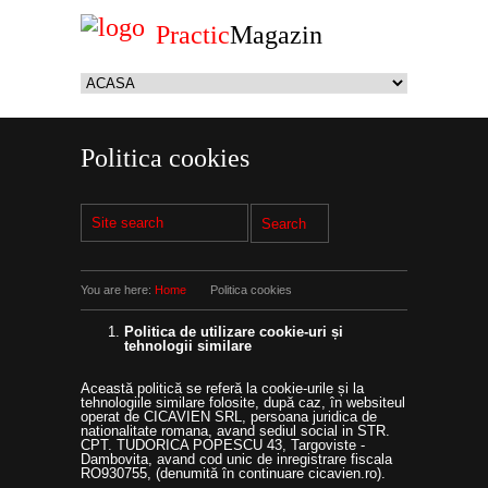
Practic
Magazin
Politica cookies
You are here:
Home
Politica cookies
Politica de utilizare cookie-uri și
tehnologii similare
Această politică se referă la cookie-urile și la
tehnologiile similare folosite, după caz, în websiteul
operat de CICAVIEN SRL, persoana juridica de
nationalitate romana, avand sediul social in STR.
CPT. TUDORICA POPESCU 43, Targoviste -
Dambovita, avand cod unic de inregistrare fiscala
RO930755, (denumită în continuare cicavien.ro).