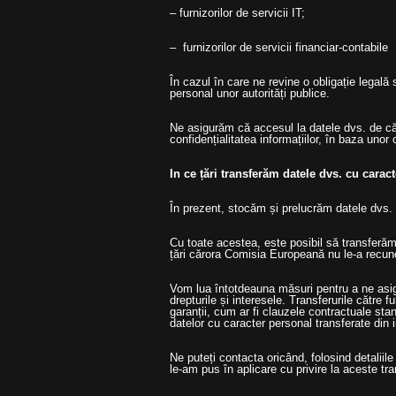
– furnizorilor de servicii IT;
– furnizorilor de servicii financiar-contabile
În cazul în care ne revine o obligație lega
personal unor autorități publice.
Ne asigurăm că accesul la datele dvs. de cătr
confidențialitatea informațiilor, în baza unor
In ce țări transferăm datele dvs. cu carac
În prezent, stocăm și prelucrăm datele dvs. 
Cu toate acestea, este posibil să transferăm
țări cărora Comisia Europeană nu le-a recuno
Vom lua întotdeauna măsuri pentru a ne asigu
drepturile și interesele. Transferurile către f
garanții, cum ar fi clauzele contractuale st
datelor cu caracter personal transferate din i
Ne puteți contacta oricând, folosind detaliil
le-am pus în aplicare cu privire la aceste tra