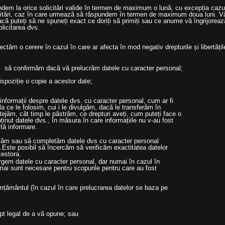
m la orice solicitări valide în termen de maximum o lună, cu excepția cazulu
licitări, caz în care urmează să răspundem în termen de maximum doua luni.
că puteți să ne spuneți exact ce doriți să primiți sau ce anume vă îngrijorea
licitarea dvs.
ctăm o cerere în cazul în care ar afecta în mod negativ drepturile și libertățil
să confirmăm dacă vă prelucrăm datele cu caracter personal;
ziție o copie a acestor date;
ormații despre datele dvs. cu caracter personal, cum ar fi
a ce le folosim, cui i le divulgăm, dacă le transferăm în
otejăm, cât timp le păstrăm, ce drepturi aveți, cum puteți face o
inut datele dvs., în măsura în care informațiile nu v-au fost
stă informare.
ficăm sau să completăm datele dvs cu caracter personal
Este posibil să încercăm să verificăm exactitatea datelor
cestora.
rgem datele cu caracter personal, dar numai în cazul în
sunt necesare pentru scopurile pentru care au fost
mântul (în cazul în care prelucrarea datelor se baza pe
 legal de a vă opune; sau