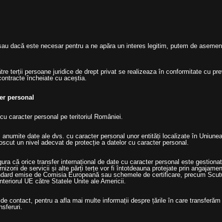
lă sau dacă este necesar pentru a ne apăra un interes legitim, putem de aseme
e terții persoane juridice de drept privat se realizeaza în conformitate cu prev
 contracte încheiate cu aceștia.
ter personal
cu caracter personal pe teritoriul României.
 anumite date ale dvs. cu caracter personal unor entități localizate în Uniunea
scut un nivel adecvat de protecție a datelor cu caracter personal.
ra că orice transfer internațional de date cu caracter personal este gestionat
urnizorii de servicii și alte părți terțe vor fi întotdeauna protejate prin angajam
andard emise de Comisia Europeană sau schemele de certificare, precum Scutul 
nteriorul UE către Statele Unite ale Americii.
e de contact, pentru a afla mai multe informații despre țările în care transferăm
nsferuri.