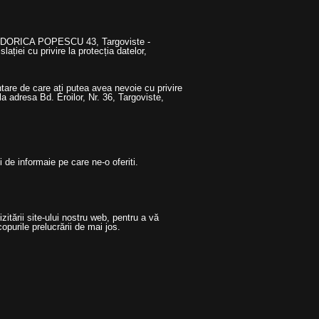
. TUDORICA POPESCU 43, Targoviste -
ției cu privire la protecția datelor,
tare de care ați putea avea nevoie cu privire
a adresa Bd. Eroilor, Nr. 36, Targoviste,
 de informaie pe care ne-o oferiti.
tării site-ului nostru web, pentru a vă
opurile prelucrării de mai jos.