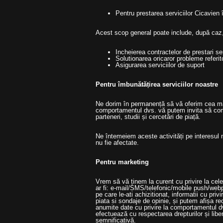
Pentru prestarea serviciilor Cicavien 
Acest scop general poate include, după caz
Incheierea contractelor de prestari se
Solutionarea oricaror probleme referito
Asigurarea serviciilor de suport
Pentru îmbunătățirea serviciilor noastre
Ne dorim în permanență să vă oferim cea mai 
comportamentul dvs. vă putem invita să comp
parteneri, studii și cercetări de piață.
Ne întemeiem aceste activități pe interesul n
nu fie afectate.
Pentru marketing
Vrem să vă ținem la curent cu privire la cel
ar fi: e-mail/SMS/telefonic/mobile push/webp
pe care le-ati achizitionat, informatii cu pri
piata si sondaje de opinie, și putem afișa re
anumite date cu privire la comportamentul dv
efectuează cu respectarea drepturilor și libe
semnificativă.