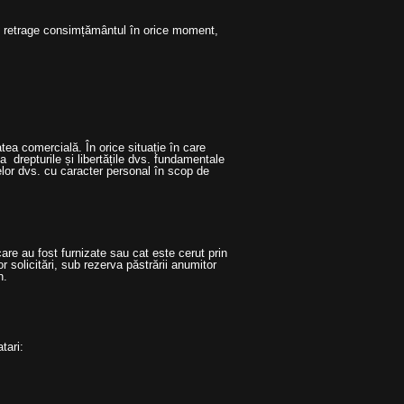
i retrage consimțământul în orice moment,
tea comercială. În orice situație în care
a drepturile și libertățile dvs. fundamentale
elor dvs. cu caracter personal în scop de
re au fost furnizate sau cat este cerut prin
r solicitări, sub rezerva păstrării anumitor
n.
tari: