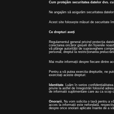
Cum protejăm securitatea datelor dvs. cu
Ne angajăm să asigurăm securitatea datelor 
Acest site folosește măsuri de securitate împot
Ce drepturi aveți
Regulamentul general privind protecția datelo
corectarea oricăror greșeli din fișierele noa
vă plânge autorității de supraveghere compete
personal, dreptul la restricționarea prelucrării
Mai multe informații despre fiecare dintre ace
Pentru a vă putea exercita drepturile, ne pu
exercitați aceste drepturi:
Identitate
. Luăm în serios confidențialitatea
privire la astfel de înregistrări folosind adr
de informatii suplimentare care au ca scop co
Onorarii.
Nu vom solicita o taxă pentru a vă 
acces la informații este nefondată, respec
despre orice onorarii aplicate înainte de a v