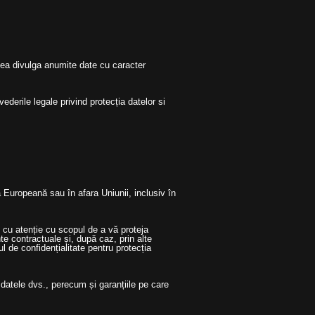
nea divulga anumite date cu caracter
ederile legale privind protecția datelor si
 Europeană sau în afara Uniunii, inclusiv în
 cu atenție cu scopul de a vă proteja
ente contractuale și, după caz, prin alte
de confidențialitate pentru protecția
 datele dvs., perecum și garanțiile pe care