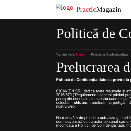
Practic
Magazin
Politică de C
You are here:
Home
Politică de Confidențialitate
Prelucrarea d
Politică de Confidențialitate cu privire la
CICAVIEN SRL dedica toate resursele și efo
2016/679 (“Regulamentul general privind prote
principiile esențiale ale acestui cadrul leg
colectăm, utilizăm, transferăm și protejăm da
nostru web.
Ne rezervăm dreptul de a actualiza și modific
dumneavoastră cu caracter personal sau orice 
modificată a Politicii de Confidențialitate, m