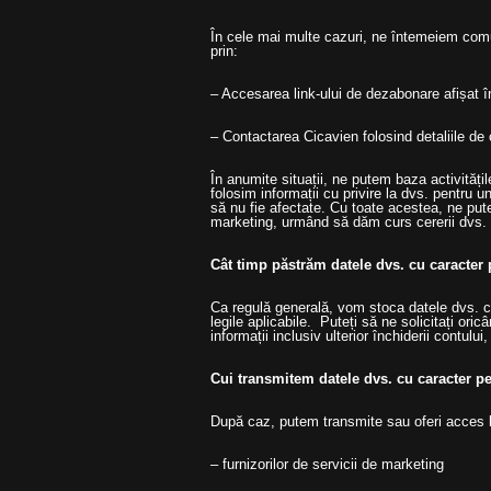
În cele mai multe cazuri, ne întemeiem comu
prin:
– Accesarea link-ului de dezabonare afișat în
– Contactarea Cicavien folosind detaliile de
În anumite situații, ne putem baza activități
folosim informații cu privire la dvs. pentru 
să nu fie afectate. Cu toate acestea, ne pute
marketing, urmând să dăm curs cererii dvs.
Cât timp păstrăm datele dvs. cu caracter
Ca regulă generală, vom stoca datele dvs. cu
legile aplicabile. Puteți să ne solicitați ori
informații inclusiv ulterior închiderii contului
Cui transmitem datele dvs. cu caracter p
După caz, putem transmite sau oferi acces la
– furnizorilor de servicii de marketing