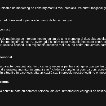
nicările de marketing pe consimțământul dvs. prealabil. Vă puteți răzgândi ș
 cadrul mesajelor pe care le primiți de la noi; sau prin
 contact
le de marketing pe interesul nostru legitim de a ne promova și dezvolta activita
un interes legitim al nostru, avem grijă și luăm toate măsurile necesare pentru c
ți solicita oricând, prin mijloacele descrise mai sus, să oprim prelucrarea dat
 personal
 caracter personal atat timp cat este necesar pentru a atinge scopul pentru ca
când ștergerea anumitor informații sau închiderea contului și vom da curs acesto
, în situațiile în care legislația aplicabilă sau interesele noastre legitime o impu
ersonal
 anumite date cu caracter personal ale dvs. următoarelor categorii de destina