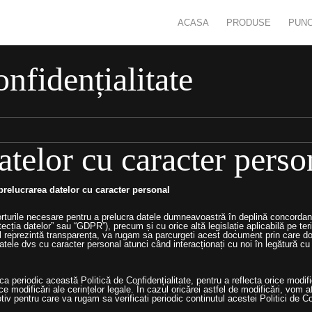
ACASA
PRODUSE
PUNC
onfidențialitate
atelor cu caracter perso
 prelucrarea datelor cu caracter personal
rturile necesare pentru a prelucra datele dumneavoastră în deplină concorda
cția datelor” sau “GDPR”), precum și cu orice altă legislație aplicabilă pe teri
al îl reprezintă transparența, va rugam sa parcurgeti acest document prin care
tele dvs cu caracter personal atunci când interacționați cu noi în legătură cu p
a periodic această Politică de Confidențialitate, pentru a reflecta orice modif
modificări ale cerințelor legale. În cazul oricărei astfel de modificări, vom 
otiv pentru care va rugam sa verificati periodic continutul acestei Politici de Co