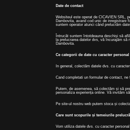
Date de contact
Websiteul este operat de CICAVIEN SRL, pe
Dambovita, avand cod unic de inregistrare fis
suntem operator atunci când prelucrăm datel
Întrucât suntem întotdeauna deschiși să află
la prelucrarea datelor dvs, vă încurajăm să n
Dambovita.
Ce categorii de date cu caracter persona
In general, colectăm datele dvs. cu caracter 
Cand completati un formular de contact, ne 
Putem, de asemenea, să colectăm și să preluc
personaliza experiența online. Vă invităm să a
Pe site-ul nostru web putem stoca și colecta i
Care sunt scopurile și temeiurile prelucră
Vom utiliza datele dvs. cu caracter personal