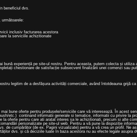
în beneficiul dvs.
, următoarele:
rvicii inclusiv facturarea acestora
are la serviciile achizitionate
bună experiență pe site-ul nostru. Pentru aceasta, putem colecta și utiliza a
letați chestionare de satisfacție subsecvent finalizării unei comenzi sau put
ostru legitim de a desfășura activități comerciale, având întotdeauna grijă ca d
e mai bune oferte pentru produsele/serviciile care vă interesează. În acest se
ush/etc.) continand informatii generale si tematice, informatii cu privire la
vire la oferte pentru care ati aratat interes sa le achizitionati, precum si alte c
comandări personalizate pe site-ul web. Pentru a vă pune la dispoziție informaț
s. de cumpărător (de ex. Pagini vizualizate) pentru a vă crea un profil. Ne a
rtăților dvs. și că deciziile luate în baza acestora nu au efecte legale asupra