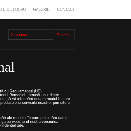
TE DE LUCRU
GALERIE
CONTACT
nal
nță cu Regulamentul (UE)
toriul Romaniei. Întrucât unul dintre
 dorim să vă informăm despre modul în care
rodusele și serviciile noastre, prin site-ul
icări ale modului în care prelucrăm datele
afișa pe website-ul nostru versiunea
nfidentialitate.