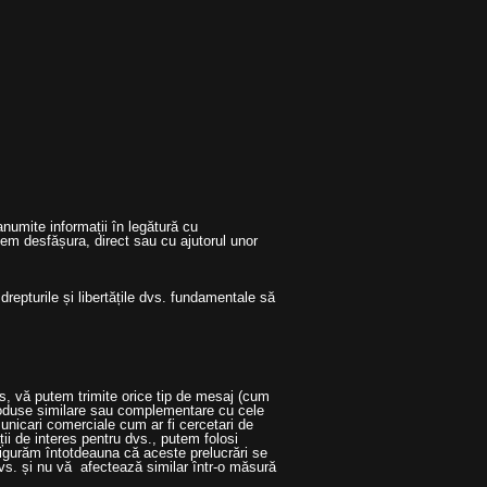
numite informații în legătură cu
em desfășura, direct sau cu ajutorul unor
repturile și libertățile dvs. fundamentale să
ns, vă putem trimite orice tip de mesaj (cum
 produse similare sau complementare cu cele
omunicari comerciale cum ar fi cercetari de
ii de interes pentru dvs., putem folosi
sigurăm întotdeauna că aceste prelucrări se
 dvs. și nu vă afectează similar într-o măsură