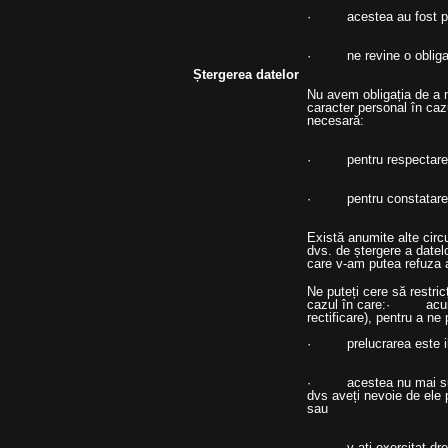
· acestea au fost prel
· ne revine o obligați
Ștergerea datelor
Nu avem obligația de a n
caracter personal în caz
necesară:
· pentru respectarea u
· pentru constatarea, e
Există anumite alte circ
dvs. de ștergere a datel
care v-am putea refuza a
Ne puteți cere să restri
cazul în care:· acurat
rectificare), pentru a n
· prelucrarea este ileg
· acestea nu mai sunt 
dvs aveți nevoie de ele 
sau
· v-ați exercitat dreptu