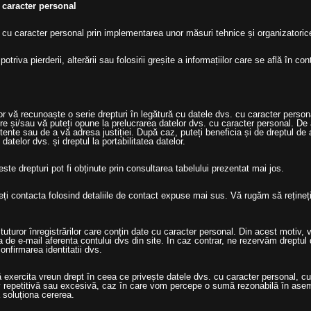
 caracter personal
cu caracter personal prin implementarea unor măsuri tehnice și organizatorice
riva pierderii, alterării sau folosirii greșite a informațiilor care se află în con
r vă recunoaște o serie drepturi în legătură cu datele dvs. cu caracter persona
stre și/sau vă puteți opune la prelucrarea datelor dvs. cu caracter personal. D
nte sau de a vă adresa justiției. După caz, puteți beneficia și de dreptul de a
 datelor dvs. și dreptul la portabilitatea datelor.
ste drepturi pot fi obținute prin consultarea tabelului prezentat mai jos.
teți contacta folosind detaliile de contact expuse mai sus. Vă rugăm să rețineț
 tuturor înregistrărilor care conțin date cu caracter personal. Din acest motiv,
esa de e-mail aferenta contului dvs din site. In caz contrar, ne rezervăm dreptul d
nfirmarea identitatii dvs.
exercita vreun drept în ceea ce privește datele dvs. cu caracter personal, cu 
tiv repetitivă sau excesivă, caz în care vom percepe o sumă rezonabilă în a
ă soluționa cererea.