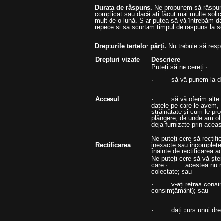
Durata de răspuns.
Ne propunem să răspunde
complicat sau dacă ați făcut mai multe so
mult de o lună. S-ar putea să vă întrebăm da
repede si sa scurtam timpul de raspuns la so
Drepturile terțelor părți.
Nu trebuie să respe
Drepturi vizate
Descriere
Puteți să ne cereți:· 
· să vă punem la dispo
Accesul
· să vă oferim alte inf
datele pe care le avem, l
străinătate și cum le pr
plângere, de unde am obț
deja furnizate prin acea
Ne puteți cere să recti
Rectificarea
inexacte sau incomplete.
înainte de rectificarea a
Ne puteți cere să vă ște
care:· acestea nu mai 
colectate; sau
· v-ați retras consimță
consimțământ); sau
· dați curs unui drept