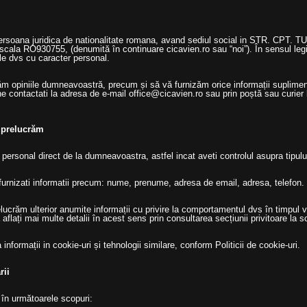
rsoana juridica de nationalitate romana, avand sediul social in STR. CPT
cala RO930755, (denumită în continuare cicavien.ro sau “noi”). În sensul legisla
e dvs cu caracter personal.
m opiniile dumneavoastră, precum și să vă furnizăm orice informații suplimen
e contactati la adresa de e-mail office@cicavien.ro sau prin poștă sau curier l
l prelucrăm
personal direct de la dumneavoastra, astfel incat aveti controlul asupra tipului
furnizati informatii precum: nume, prenume, adresa de email, adresa, telefon.
răm ulterior anumite informații cu privire la comportamentul dvs în timpul vizi
flați mai multe detalii în acest sens prin consultarea secțiunii privitoare la sc
nformații in cookie-uri și tehnologii similare, conform Politicii de cookie-uri.
rii
 în următoarele scopuri: