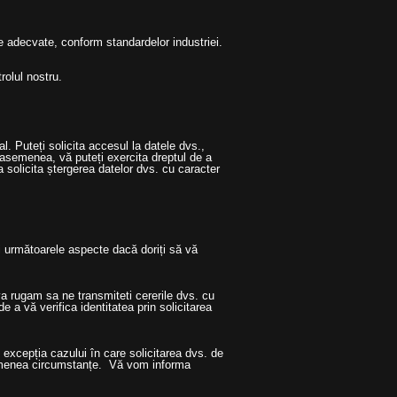
 adecvate, conform standardelor industriei.
trolul nostru.
l. Puteți solicita accesul la datele dvs.,
e asemenea, vă puteți exercita dreptul de a
 solicita ștergerea datelor dvs. cu caracter
i următoarele aspecte dacă doriți să vă
 va rugam sa ne transmiteti cererile dvs. cu
e a vă verifica identitatea prin solicitarea
excepția cazului în care solicitarea dvs. de
semenea circumstanțe. Vă vom informa